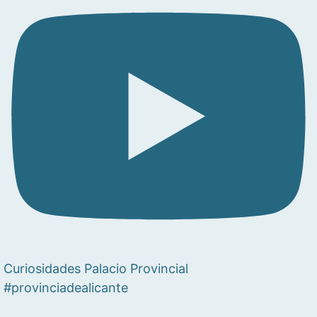
Curiosidades Palacio Provincial
#provinciadealicante