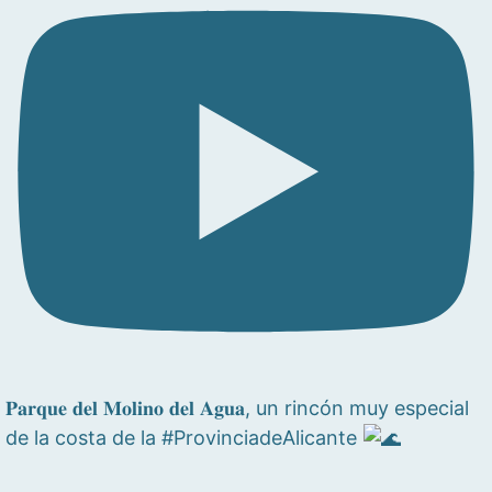
𝐏𝐚𝐫𝐪𝐮𝐞 𝐝𝐞𝐥 𝐌𝐨𝐥𝐢𝐧𝐨 𝐝𝐞𝐥 𝐀𝐠𝐮𝐚, un rincón muy especial
de la costa de la #ProvinciadeAlicante