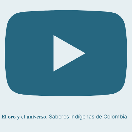
𝐄𝐥 𝐨𝐫𝐨 𝐲 𝐞𝐥 𝐮𝐧𝐢𝐯𝐞𝐫𝐬𝐨. Saberes indígenas de Colombia