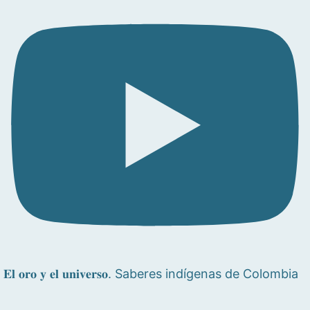
𝐄𝐥 𝐨𝐫𝐨 𝐲 𝐞𝐥 𝐮𝐧𝐢𝐯𝐞𝐫𝐬𝐨. Saberes indígenas de Colombia