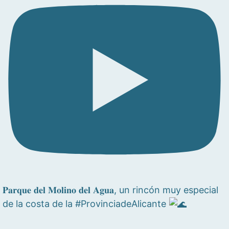
𝐏𝐚𝐫𝐪𝐮𝐞 𝐝𝐞𝐥 𝐌𝐨𝐥𝐢𝐧𝐨 𝐝𝐞𝐥 𝐀𝐠𝐮𝐚, un rincón muy especial
de la costa de la #ProvinciadeAlicante