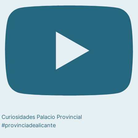
Curiosidades Palacio Provincial
#provinciadealicante