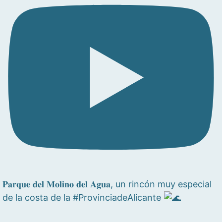
𝐏𝐚𝐫𝐪𝐮𝐞 𝐝𝐞𝐥 𝐌𝐨𝐥𝐢𝐧𝐨 𝐝𝐞𝐥 𝐀𝐠𝐮𝐚, un rincón muy especial
de la costa de la #ProvinciadeAlicante