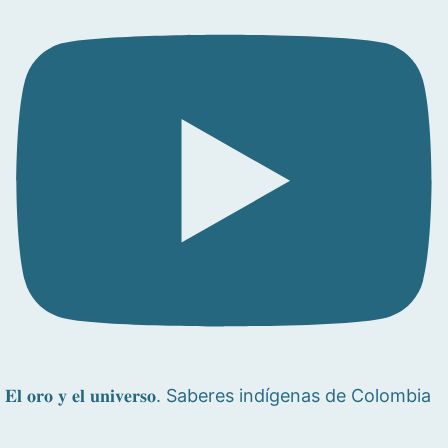
𝐄𝐥 𝐨𝐫𝐨 𝐲 𝐞𝐥 𝐮𝐧𝐢𝐯𝐞𝐫𝐬𝐨. Saberes indígenas de Colombia