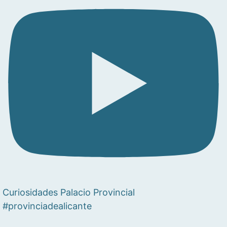
Curiosidades Palacio Provincial
#provinciadealicante