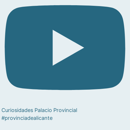
Curiosidades Palacio Provincial
#provinciadealicante