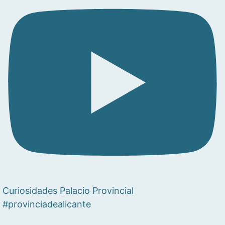
Curiosidades Palacio Provincial
#provinciadealicante