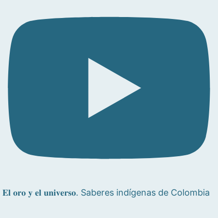
𝐄𝐥 𝐨𝐫𝐨 𝐲 𝐞𝐥 𝐮𝐧𝐢𝐯𝐞𝐫𝐬𝐨. Saberes indígenas de Colombia