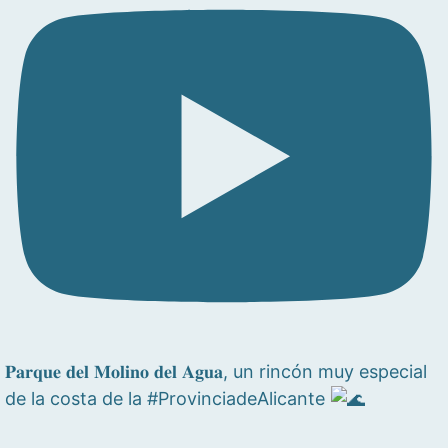
𝐏𝐚𝐫𝐪𝐮𝐞 𝐝𝐞𝐥 𝐌𝐨𝐥𝐢𝐧𝐨 𝐝𝐞𝐥 𝐀𝐠𝐮𝐚, un rincón muy especial
de la costa de la #ProvinciadeAlicante