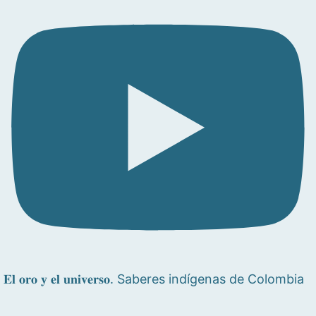
𝐄𝐥 𝐨𝐫𝐨 𝐲 𝐞𝐥 𝐮𝐧𝐢𝐯𝐞𝐫𝐬𝐨. Saberes indígenas de Colombia