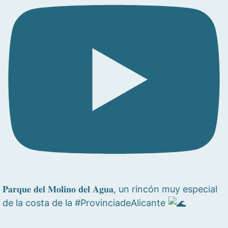
𝐏𝐚𝐫𝐪𝐮𝐞 𝐝𝐞𝐥 𝐌𝐨𝐥𝐢𝐧𝐨 𝐝𝐞𝐥 𝐀𝐠𝐮𝐚, un rincón muy especial
de la costa de la #ProvinciadeAlicante