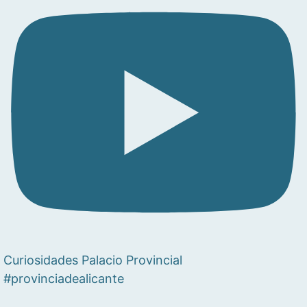
Curiosidades Palacio Provincial
#provinciadealicante