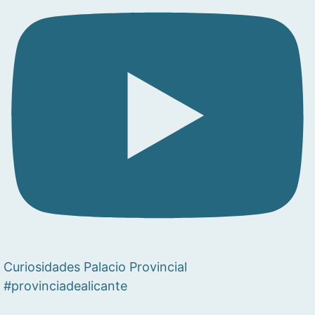
Curiosidades Palacio Provincial
#provinciadealicante