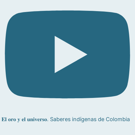
𝐄𝐥 𝐨𝐫𝐨 𝐲 𝐞𝐥 𝐮𝐧𝐢𝐯𝐞𝐫𝐬𝐨. Saberes indígenas de Colombia