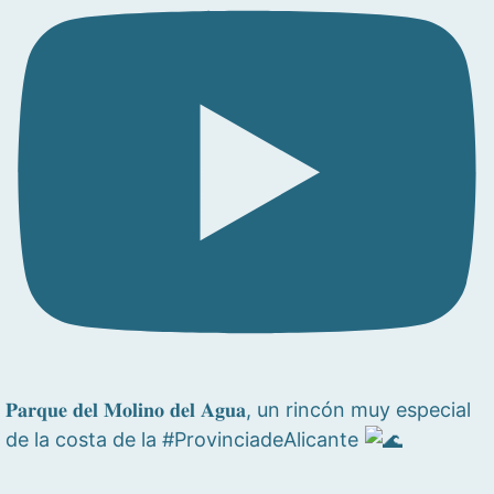
𝐏𝐚𝐫𝐪𝐮𝐞 𝐝𝐞𝐥 𝐌𝐨𝐥𝐢𝐧𝐨 𝐝𝐞𝐥 𝐀𝐠𝐮𝐚, un rincón muy especial
de la costa de la #ProvinciadeAlicante