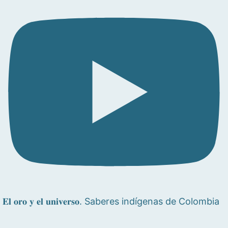
𝐄𝐥 𝐨𝐫𝐨 𝐲 𝐞𝐥 𝐮𝐧𝐢𝐯𝐞𝐫𝐬𝐨. Saberes indígenas de Colombia