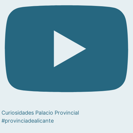
Curiosidades Palacio Provincial
#provinciadealicante