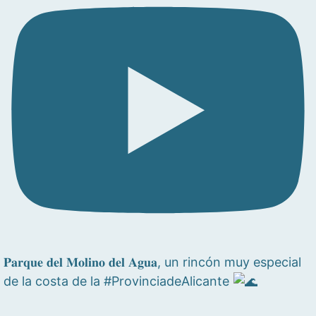
𝐏𝐚𝐫𝐪𝐮𝐞 𝐝𝐞𝐥 𝐌𝐨𝐥𝐢𝐧𝐨 𝐝𝐞𝐥 𝐀𝐠𝐮𝐚, un rincón muy especial
de la costa de la #ProvinciadeAlicante