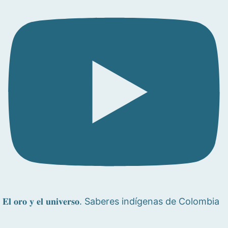
𝐄𝐥 𝐨𝐫𝐨 𝐲 𝐞𝐥 𝐮𝐧𝐢𝐯𝐞𝐫𝐬𝐨. Saberes indígenas de Colombia