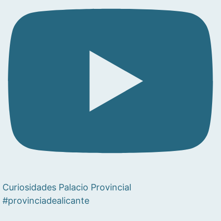
Curiosidades Palacio Provincial
#provinciadealicante