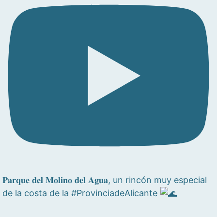
𝐏𝐚𝐫𝐪𝐮𝐞 𝐝𝐞𝐥 𝐌𝐨𝐥𝐢𝐧𝐨 𝐝𝐞𝐥 𝐀𝐠𝐮𝐚, un rincón muy especial
de la costa de la #ProvinciadeAlicante