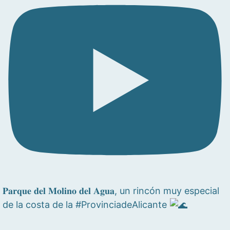
𝐏𝐚𝐫𝐪𝐮𝐞 𝐝𝐞𝐥 𝐌𝐨𝐥𝐢𝐧𝐨 𝐝𝐞𝐥 𝐀𝐠𝐮𝐚, un rincón muy especial
de la costa de la #ProvinciadeAlicante