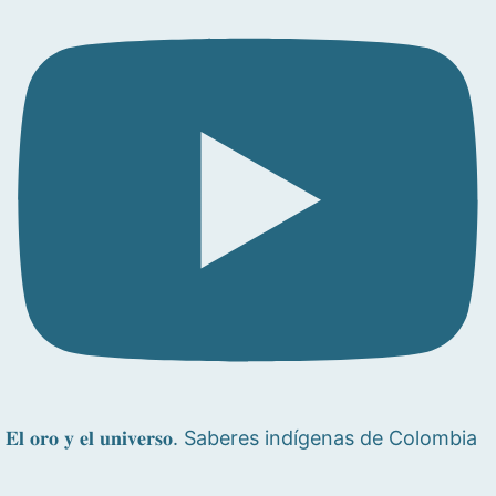
𝐄𝐥 𝐨𝐫𝐨 𝐲 𝐞𝐥 𝐮𝐧𝐢𝐯𝐞𝐫𝐬𝐨. Saberes indígenas de Colombia