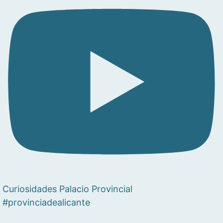
Curiosidades Palacio Provincial
#provinciadealicante