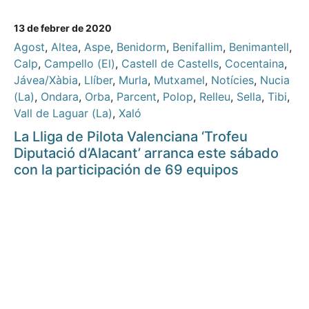
13 de febrer de 2020
Agost
,
Altea
,
Aspe
,
Benidorm
,
Benifallim
,
Benimantell
,
Calp
,
Campello (El)
,
Castell de Castells
,
Cocentaina
,
Jávea/Xàbia
,
Llíber
,
Murla
,
Mutxamel
,
Notícies
,
Nucia
(La)
,
Ondara
,
Orba
,
Parcent
,
Polop
,
Relleu
,
Sella
,
Tibi
,
Vall de Laguar (La)
,
Xaló
La Lliga de Pilota Valenciana ‘Trofeu
Diputació d’Alacant’ arranca este sábado
con la participación de 69 equipos