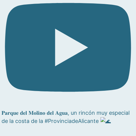
𝐏𝐚𝐫𝐪𝐮𝐞 𝐝𝐞𝐥 𝐌𝐨𝐥𝐢𝐧𝐨 𝐝𝐞𝐥 𝐀𝐠𝐮𝐚, un rincón muy especial
de la costa de la #ProvinciadeAlicante