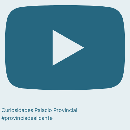
Curiosidades Palacio Provincial
#provinciadealicante