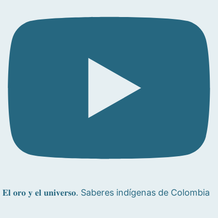
𝐄𝐥 𝐨𝐫𝐨 𝐲 𝐞𝐥 𝐮𝐧𝐢𝐯𝐞𝐫𝐬𝐨. Saberes indígenas de Colombia