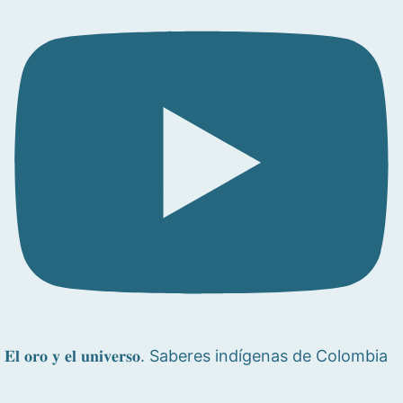
𝐄𝐥 𝐨𝐫𝐨 𝐲 𝐞𝐥 𝐮𝐧𝐢𝐯𝐞𝐫𝐬𝐨. Saberes indígenas de Colombia