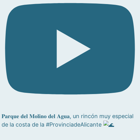
𝐏𝐚𝐫𝐪𝐮𝐞 𝐝𝐞𝐥 𝐌𝐨𝐥𝐢𝐧𝐨 𝐝𝐞𝐥 𝐀𝐠𝐮𝐚, un rincón muy especial
de la costa de la #ProvinciadeAlicante