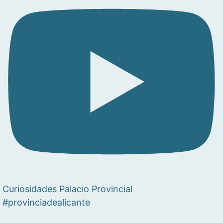
Curiosidades Palacio Provincial
#provinciadealicante