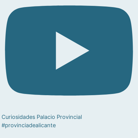
Curiosidades Palacio Provincial
#provinciadealicante