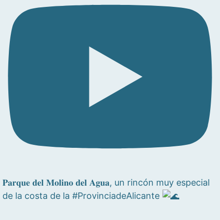
𝐏𝐚𝐫𝐪𝐮𝐞 𝐝𝐞𝐥 𝐌𝐨𝐥𝐢𝐧𝐨 𝐝𝐞𝐥 𝐀𝐠𝐮𝐚, un rincón muy especial
de la costa de la #ProvinciadeAlicante