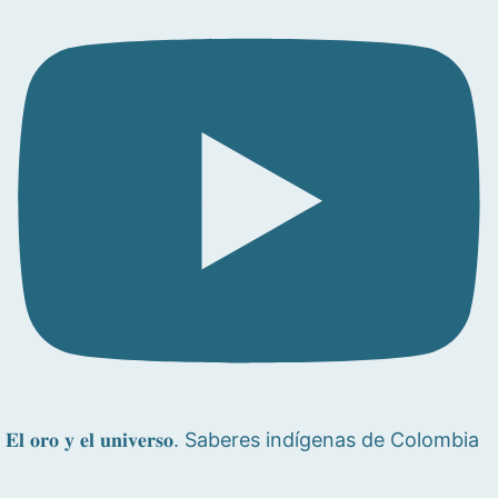
𝐄𝐥 𝐨𝐫𝐨 𝐲 𝐞𝐥 𝐮𝐧𝐢𝐯𝐞𝐫𝐬𝐨. Saberes indígenas de Colombia