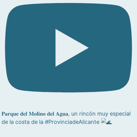
𝐏𝐚𝐫𝐪𝐮𝐞 𝐝𝐞𝐥 𝐌𝐨𝐥𝐢𝐧𝐨 𝐝𝐞𝐥 𝐀𝐠𝐮𝐚, un rincón muy especial
de la costa de la #ProvinciadeAlicante