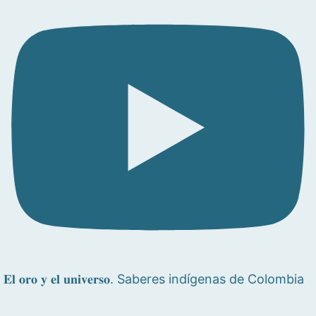
𝐄𝐥 𝐨𝐫𝐨 𝐲 𝐞𝐥 𝐮𝐧𝐢𝐯𝐞𝐫𝐬𝐨. Saberes indígenas de Colombia