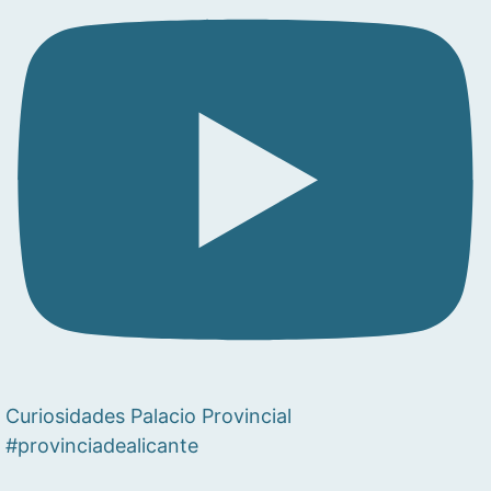
Curiosidades Palacio Provincial
#provinciadealicante