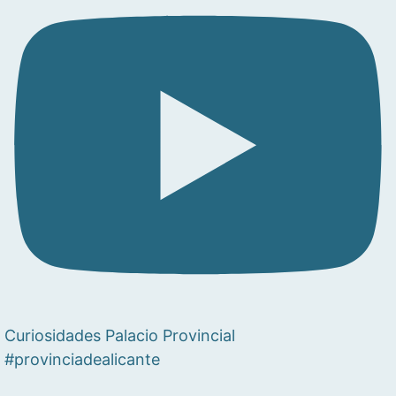
Curiosidades Palacio Provincial
#provinciadealicante