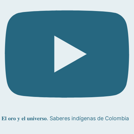
𝐄𝐥 𝐨𝐫𝐨 𝐲 𝐞𝐥 𝐮𝐧𝐢𝐯𝐞𝐫𝐬𝐨. Saberes indígenas de Colombia