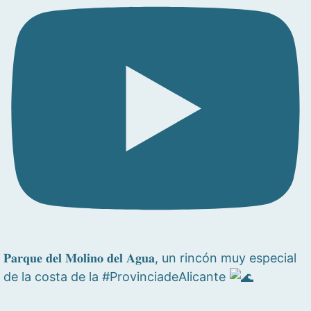
𝐏𝐚𝐫𝐪𝐮𝐞 𝐝𝐞𝐥 𝐌𝐨𝐥𝐢𝐧𝐨 𝐝𝐞𝐥 𝐀𝐠𝐮𝐚, un rincón muy especial
de la costa de la #ProvinciadeAlicante