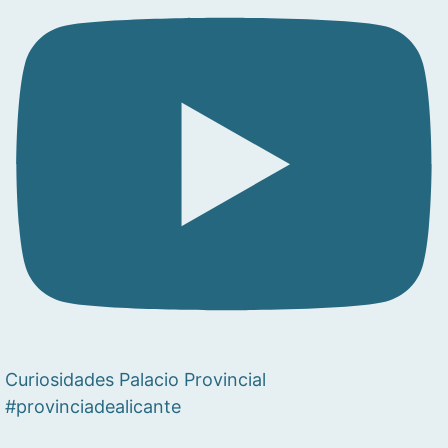
Curiosidades Palacio Provincial
#provinciadealicante