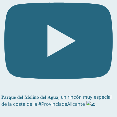
𝐏𝐚𝐫𝐪𝐮𝐞 𝐝𝐞𝐥 𝐌𝐨𝐥𝐢𝐧𝐨 𝐝𝐞𝐥 𝐀𝐠𝐮𝐚, un rincón muy especial
de la costa de la #ProvinciadeAlicante