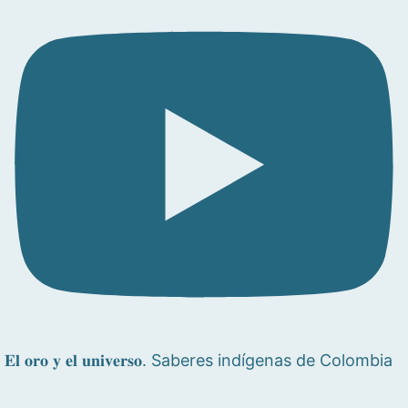
𝐄𝐥 𝐨𝐫𝐨 𝐲 𝐞𝐥 𝐮𝐧𝐢𝐯𝐞𝐫𝐬𝐨. Saberes indígenas de Colombia