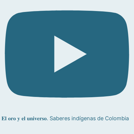
𝐄𝐥 𝐨𝐫𝐨 𝐲 𝐞𝐥 𝐮𝐧𝐢𝐯𝐞𝐫𝐬𝐨. Saberes indígenas de Colombia