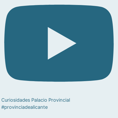
Curiosidades Palacio Provincial
#provinciadealicante