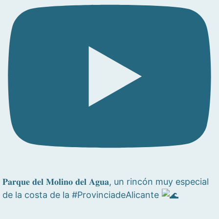
𝐏𝐚𝐫𝐪𝐮𝐞 𝐝𝐞𝐥 𝐌𝐨𝐥𝐢𝐧𝐨 𝐝𝐞𝐥 𝐀𝐠𝐮𝐚, un rincón muy especial
de la costa de la #ProvinciadeAlicante