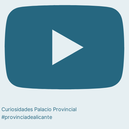
Curiosidades Palacio Provincial
#provinciadealicante