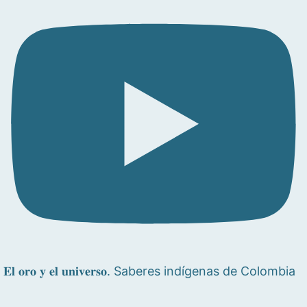
𝐄𝐥 𝐨𝐫𝐨 𝐲 𝐞𝐥 𝐮𝐧𝐢𝐯𝐞𝐫𝐬𝐨. Saberes indígenas de Colombia