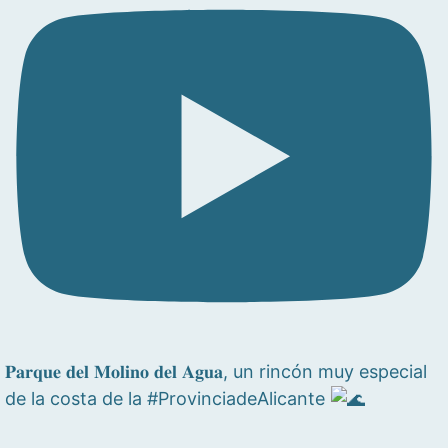
𝐏𝐚𝐫𝐪𝐮𝐞 𝐝𝐞𝐥 𝐌𝐨𝐥𝐢𝐧𝐨 𝐝𝐞𝐥 𝐀𝐠𝐮𝐚, un rincón muy especial
de la costa de la #ProvinciadeAlicante