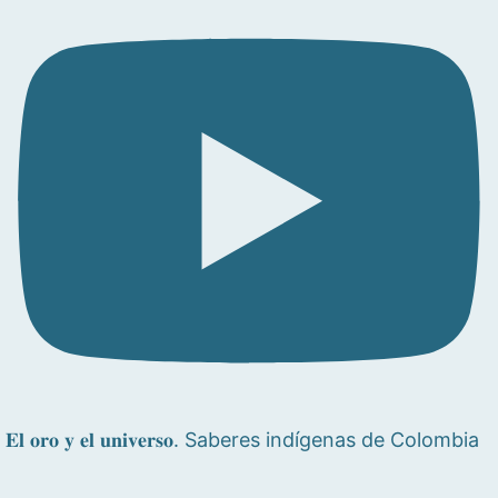
𝐄𝐥 𝐨𝐫𝐨 𝐲 𝐞𝐥 𝐮𝐧𝐢𝐯𝐞𝐫𝐬𝐨. Saberes indígenas de Colombia