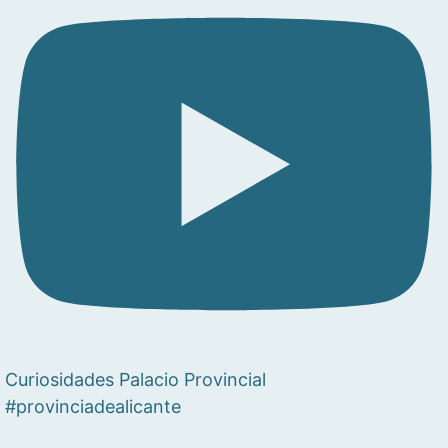
Curiosidades Palacio Provincial
#provinciadealicante