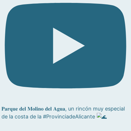
𝐏𝐚𝐫𝐪𝐮𝐞 𝐝𝐞𝐥 𝐌𝐨𝐥𝐢𝐧𝐨 𝐝𝐞𝐥 𝐀𝐠𝐮𝐚, un rincón muy especial
de la costa de la #ProvinciadeAlicante