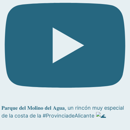
𝐏𝐚𝐫𝐪𝐮𝐞 𝐝𝐞𝐥 𝐌𝐨𝐥𝐢𝐧𝐨 𝐝𝐞𝐥 𝐀𝐠𝐮𝐚, un rincón muy especial
de la costa de la #ProvinciadeAlicante