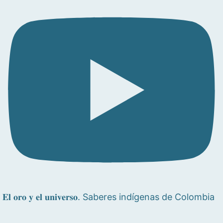
𝐄𝐥 𝐨𝐫𝐨 𝐲 𝐞𝐥 𝐮𝐧𝐢𝐯𝐞𝐫𝐬𝐨. Saberes indígenas de Colombia