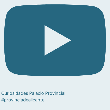
Curiosidades Palacio Provincial
#provinciadealicante