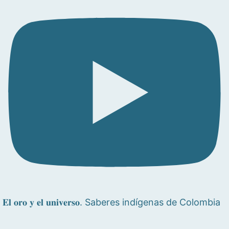
𝐄𝐥 𝐨𝐫𝐨 𝐲 𝐞𝐥 𝐮𝐧𝐢𝐯𝐞𝐫𝐬𝐨. Saberes indígenas de Colombia