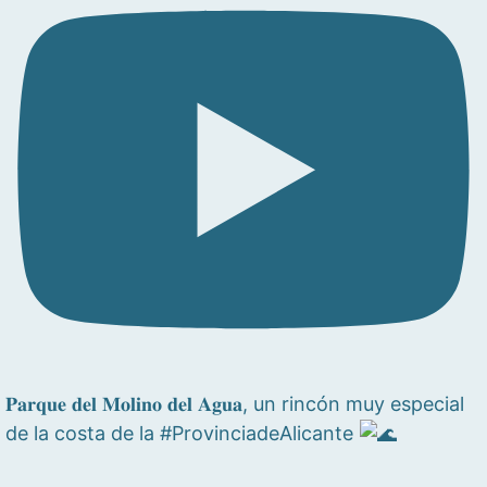
𝐏𝐚𝐫𝐪𝐮𝐞 𝐝𝐞𝐥 𝐌𝐨𝐥𝐢𝐧𝐨 𝐝𝐞𝐥 𝐀𝐠𝐮𝐚, un rincón muy especial
de la costa de la #ProvinciadeAlicante