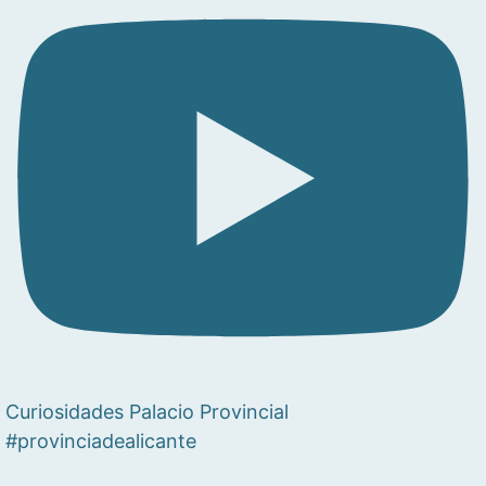
Curiosidades Palacio Provincial
#provinciadealicante