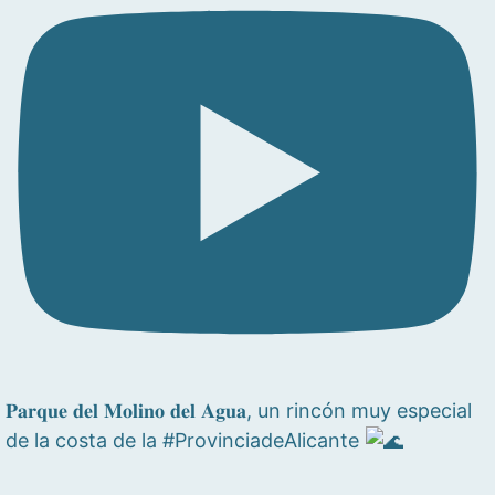
𝐏𝐚𝐫𝐪𝐮𝐞 𝐝𝐞𝐥 𝐌𝐨𝐥𝐢𝐧𝐨 𝐝𝐞𝐥 𝐀𝐠𝐮𝐚, un rincón muy especial
de la costa de la #ProvinciadeAlicante