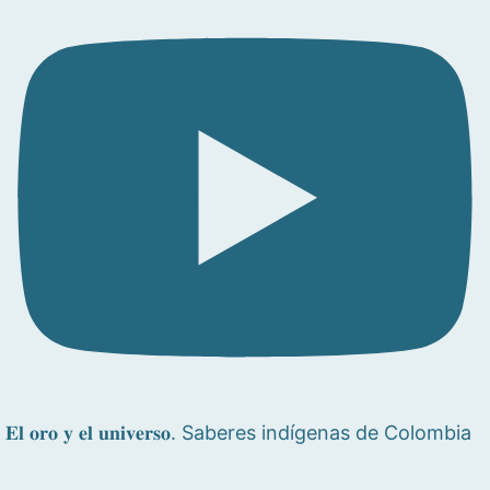
𝐄𝐥 𝐨𝐫𝐨 𝐲 𝐞𝐥 𝐮𝐧𝐢𝐯𝐞𝐫𝐬𝐨. Saberes indígenas de Colombia