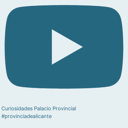
Curiosidades Palacio Provincial
#provinciadealicante