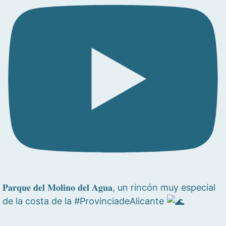
𝐏𝐚𝐫𝐪𝐮𝐞 𝐝𝐞𝐥 𝐌𝐨𝐥𝐢𝐧𝐨 𝐝𝐞𝐥 𝐀𝐠𝐮𝐚, un rincón muy especial
de la costa de la #ProvinciadeAlicante