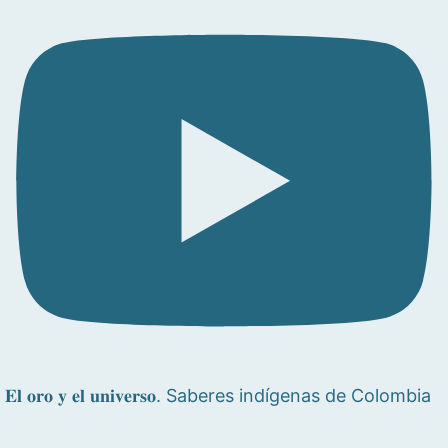
𝐄𝐥 𝐨𝐫𝐨 𝐲 𝐞𝐥 𝐮𝐧𝐢𝐯𝐞𝐫𝐬𝐨. Saberes indígenas de Colombia