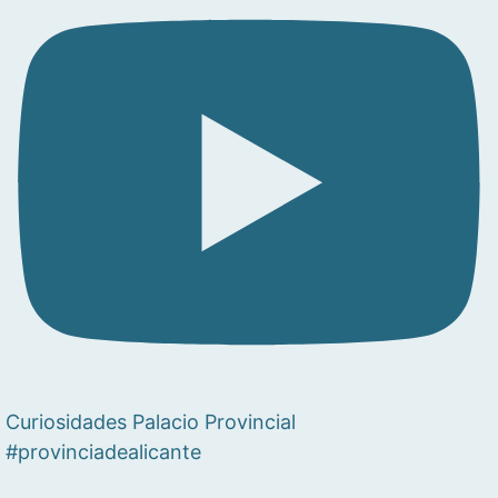
Curiosidades Palacio Provincial
#provinciadealicante