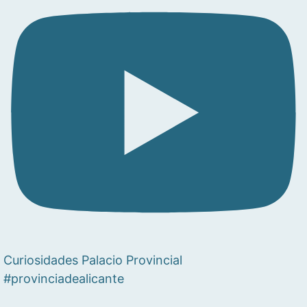
Curiosidades Palacio Provincial
#provinciadealicante