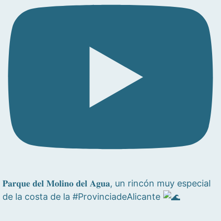
𝐏𝐚𝐫𝐪𝐮𝐞 𝐝𝐞𝐥 𝐌𝐨𝐥𝐢𝐧𝐨 𝐝𝐞𝐥 𝐀𝐠𝐮𝐚, un rincón muy especial
de la costa de la #ProvinciadeAlicante