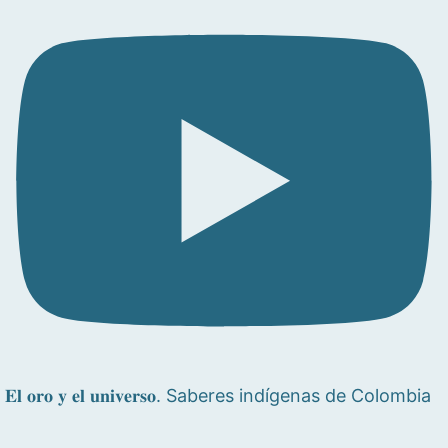
𝐄𝐥 𝐨𝐫𝐨 𝐲 𝐞𝐥 𝐮𝐧𝐢𝐯𝐞𝐫𝐬𝐨. Saberes indígenas de Colombia