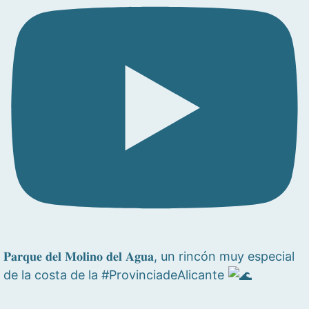
𝐏𝐚𝐫𝐪𝐮𝐞 𝐝𝐞𝐥 𝐌𝐨𝐥𝐢𝐧𝐨 𝐝𝐞𝐥 𝐀𝐠𝐮𝐚, un rincón muy especial
de la costa de la #ProvinciadeAlicante