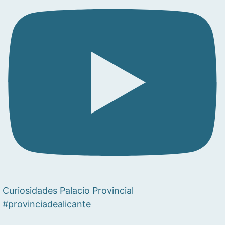
Curiosidades Palacio Provincial
#provinciadealicante