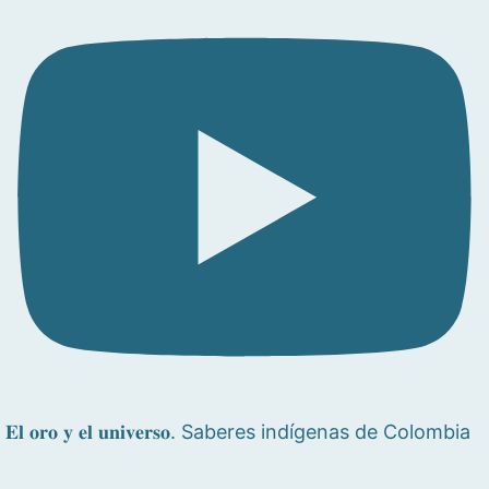
𝐄𝐥 𝐨𝐫𝐨 𝐲 𝐞𝐥 𝐮𝐧𝐢𝐯𝐞𝐫𝐬𝐨. Saberes indígenas de Colombia