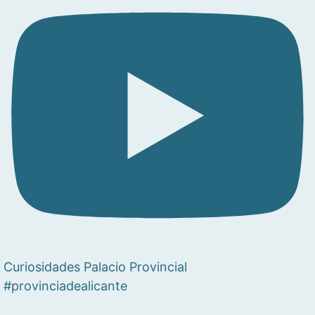
Curiosidades Palacio Provincial
#provinciadealicante