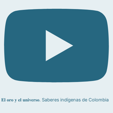
𝐄𝐥 𝐨𝐫𝐨 𝐲 𝐞𝐥 𝐮𝐧𝐢𝐯𝐞𝐫𝐬𝐨. Saberes indígenas de Colombia