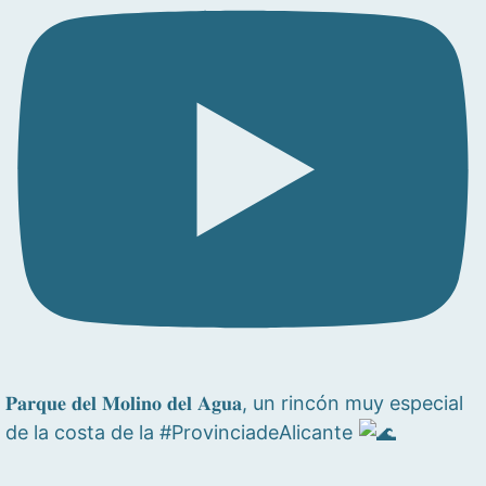
𝐏𝐚𝐫𝐪𝐮𝐞 𝐝𝐞𝐥 𝐌𝐨𝐥𝐢𝐧𝐨 𝐝𝐞𝐥 𝐀𝐠𝐮𝐚, un rincón muy especial
de la costa de la #ProvinciadeAlicante