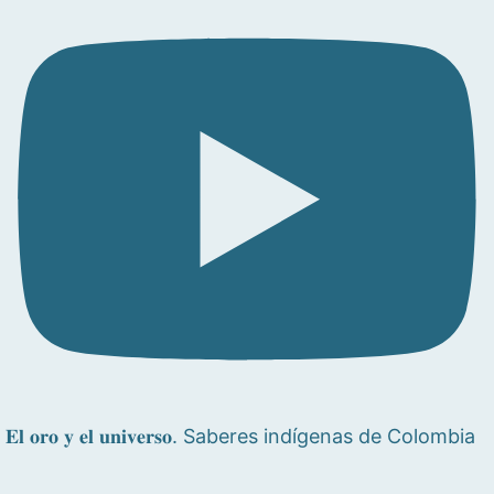
𝐄𝐥 𝐨𝐫𝐨 𝐲 𝐞𝐥 𝐮𝐧𝐢𝐯𝐞𝐫𝐬𝐨. Saberes indígenas de Colombia