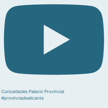
Curiosidades Palacio Provincial
#provinciadealicante