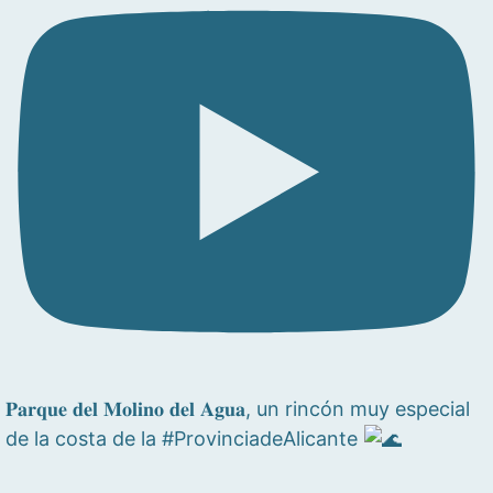
𝐏𝐚𝐫𝐪𝐮𝐞 𝐝𝐞𝐥 𝐌𝐨𝐥𝐢𝐧𝐨 𝐝𝐞𝐥 𝐀𝐠𝐮𝐚, un rincón muy especial
de la costa de la #ProvinciadeAlicante