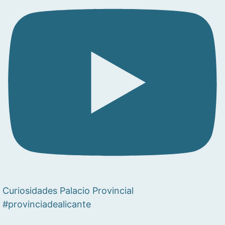
Curiosidades Palacio Provincial
#provinciadealicante