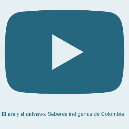
𝐄𝐥 𝐨𝐫𝐨 𝐲 𝐞𝐥 𝐮𝐧𝐢𝐯𝐞𝐫𝐬𝐨. Saberes indígenas de Colombia