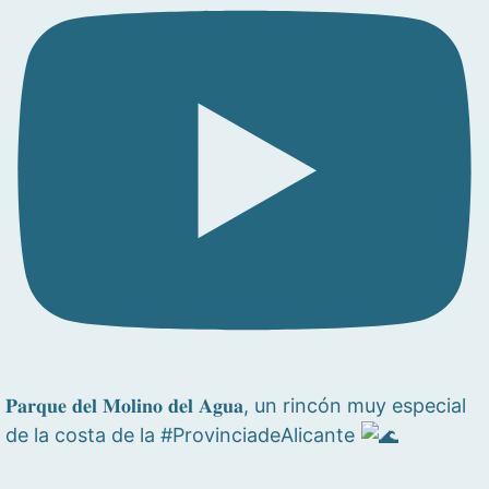
𝐏𝐚𝐫𝐪𝐮𝐞 𝐝𝐞𝐥 𝐌𝐨𝐥𝐢𝐧𝐨 𝐝𝐞𝐥 𝐀𝐠𝐮𝐚, un rincón muy especial
de la costa de la #ProvinciadeAlicante