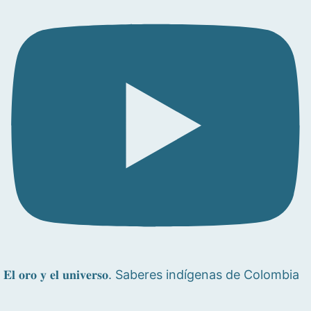
𝐄𝐥 𝐨𝐫𝐨 𝐲 𝐞𝐥 𝐮𝐧𝐢𝐯𝐞𝐫𝐬𝐨. Saberes indígenas de Colombia