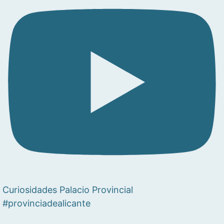
Curiosidades Palacio Provincial
#provinciadealicante