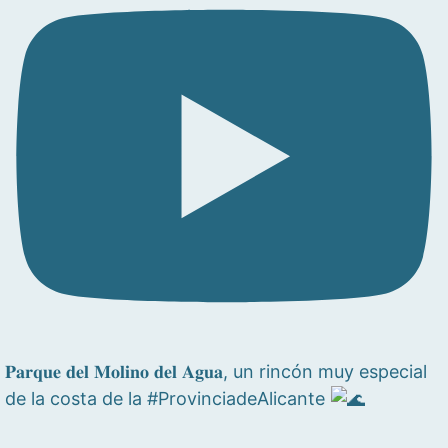
𝐏𝐚𝐫𝐪𝐮𝐞 𝐝𝐞𝐥 𝐌𝐨𝐥𝐢𝐧𝐨 𝐝𝐞𝐥 𝐀𝐠𝐮𝐚, un rincón muy especial
de la costa de la #ProvinciadeAlicante