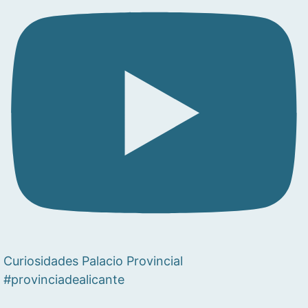
Curiosidades Palacio Provincial
#provinciadealicante