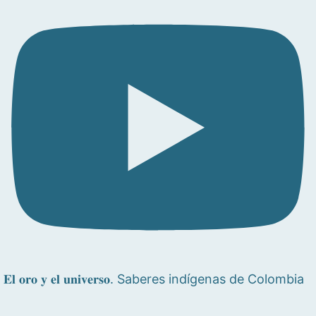
𝐄𝐥 𝐨𝐫𝐨 𝐲 𝐞𝐥 𝐮𝐧𝐢𝐯𝐞𝐫𝐬𝐨. Saberes indígenas de Colombia