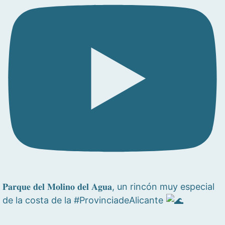
𝐏𝐚𝐫𝐪𝐮𝐞 𝐝𝐞𝐥 𝐌𝐨𝐥𝐢𝐧𝐨 𝐝𝐞𝐥 𝐀𝐠𝐮𝐚, un rincón muy especial
de la costa de la #ProvinciadeAlicante