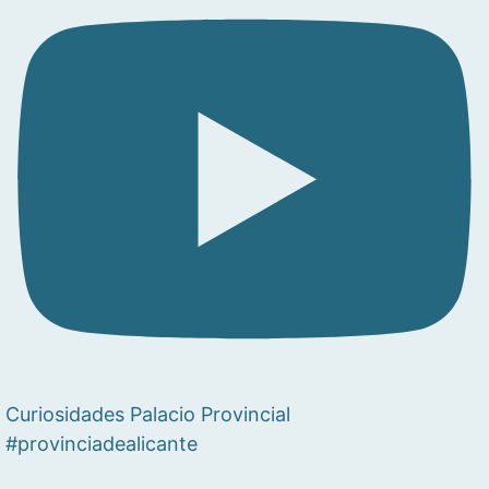
Curiosidades Palacio Provincial
#provinciadealicante