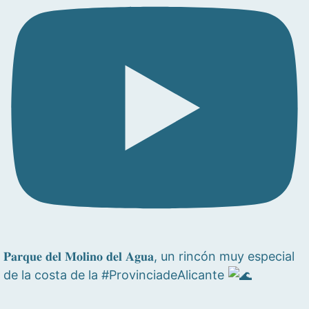
𝐏𝐚𝐫𝐪𝐮𝐞 𝐝𝐞𝐥 𝐌𝐨𝐥𝐢𝐧𝐨 𝐝𝐞𝐥 𝐀𝐠𝐮𝐚, un rincón muy especial
de la costa de la #ProvinciadeAlicante