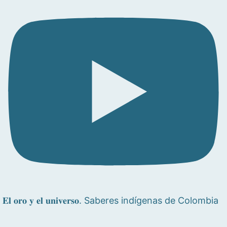
𝐄𝐥 𝐨𝐫𝐨 𝐲 𝐞𝐥 𝐮𝐧𝐢𝐯𝐞𝐫𝐬𝐨. Saberes indígenas de Colombia