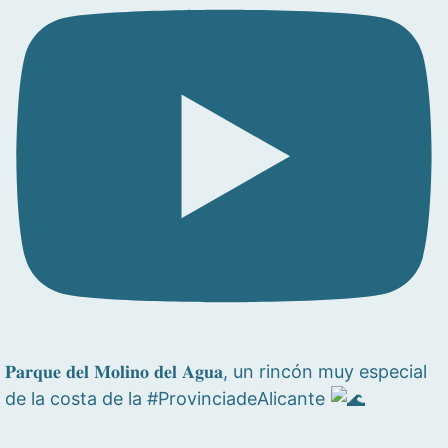
𝐏𝐚𝐫𝐪𝐮𝐞 𝐝𝐞𝐥 𝐌𝐨𝐥𝐢𝐧𝐨 𝐝𝐞𝐥 𝐀𝐠𝐮𝐚, un rincón muy especial
de la costa de la #ProvinciadeAlicante