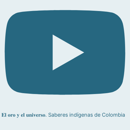
𝐄𝐥 𝐨𝐫𝐨 𝐲 𝐞𝐥 𝐮𝐧𝐢𝐯𝐞𝐫𝐬𝐨. Saberes indígenas de Colombia