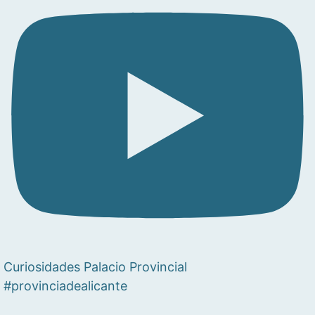
Curiosidades Palacio Provincial
#provinciadealicante