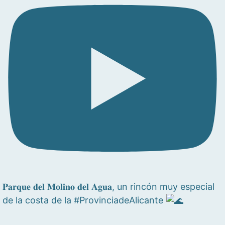
𝐏𝐚𝐫𝐪𝐮𝐞 𝐝𝐞𝐥 𝐌𝐨𝐥𝐢𝐧𝐨 𝐝𝐞𝐥 𝐀𝐠𝐮𝐚, un rincón muy especial
de la costa de la #ProvinciadeAlicante