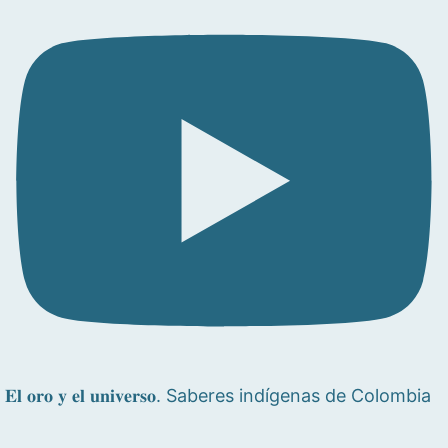
𝐄𝐥 𝐨𝐫𝐨 𝐲 𝐞𝐥 𝐮𝐧𝐢𝐯𝐞𝐫𝐬𝐨. Saberes indígenas de Colombia