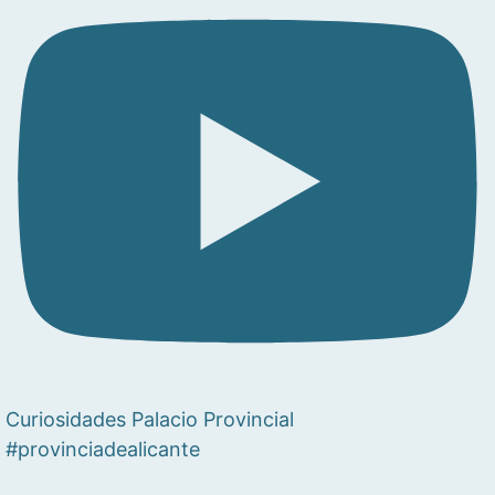
Curiosidades Palacio Provincial
#provinciadealicante