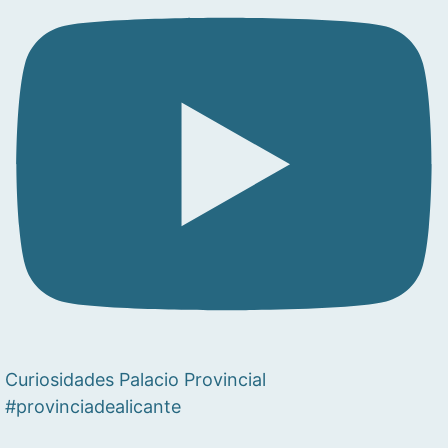
Curiosidades Palacio Provincial
#provinciadealicante