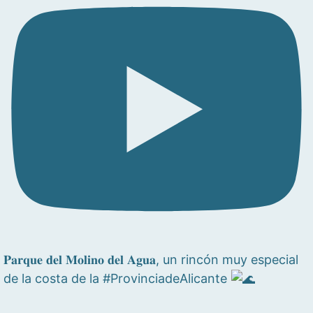
𝐏𝐚𝐫𝐪𝐮𝐞 𝐝𝐞𝐥 𝐌𝐨𝐥𝐢𝐧𝐨 𝐝𝐞𝐥 𝐀𝐠𝐮𝐚, un rincón muy especial
de la costa de la #ProvinciadeAlicante