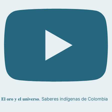
𝐄𝐥 𝐨𝐫𝐨 𝐲 𝐞𝐥 𝐮𝐧𝐢𝐯𝐞𝐫𝐬𝐨. Saberes indígenas de Colombia