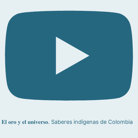
𝐄𝐥 𝐨𝐫𝐨 𝐲 𝐞𝐥 𝐮𝐧𝐢𝐯𝐞𝐫𝐬𝐨. Saberes indígenas de Colombia