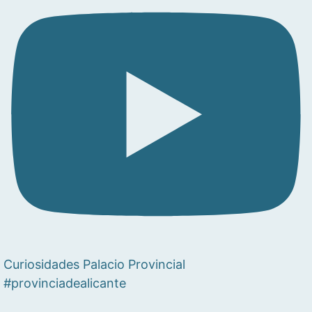
Curiosidades Palacio Provincial
#provinciadealicante