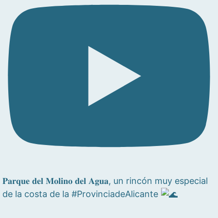
𝐏𝐚𝐫𝐪𝐮𝐞 𝐝𝐞𝐥 𝐌𝐨𝐥𝐢𝐧𝐨 𝐝𝐞𝐥 𝐀𝐠𝐮𝐚, un rincón muy especial
de la costa de la #ProvinciadeAlicante