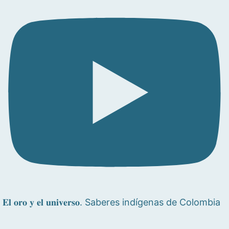
𝐄𝐥 𝐨𝐫𝐨 𝐲 𝐞𝐥 𝐮𝐧𝐢𝐯𝐞𝐫𝐬𝐨. Saberes indígenas de Colombia