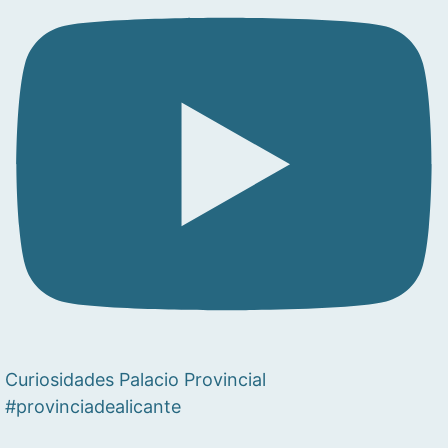
Curiosidades Palacio Provincial
#provinciadealicante