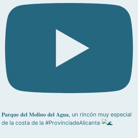
𝐏𝐚𝐫𝐪𝐮𝐞 𝐝𝐞𝐥 𝐌𝐨𝐥𝐢𝐧𝐨 𝐝𝐞𝐥 𝐀𝐠𝐮𝐚, un rincón muy especial
de la costa de la #ProvinciadeAlicante