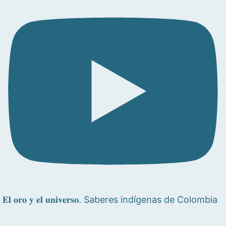
𝐄𝐥 𝐨𝐫𝐨 𝐲 𝐞𝐥 𝐮𝐧𝐢𝐯𝐞𝐫𝐬𝐨. Saberes indígenas de Colombia