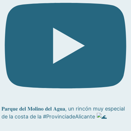
𝐏𝐚𝐫𝐪𝐮𝐞 𝐝𝐞𝐥 𝐌𝐨𝐥𝐢𝐧𝐨 𝐝𝐞𝐥 𝐀𝐠𝐮𝐚, un rincón muy especial
de la costa de la #ProvinciadeAlicante