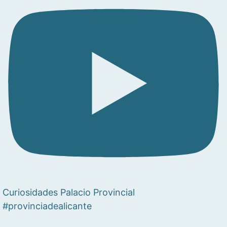
Curiosidades Palacio Provincial
#provinciadealicante