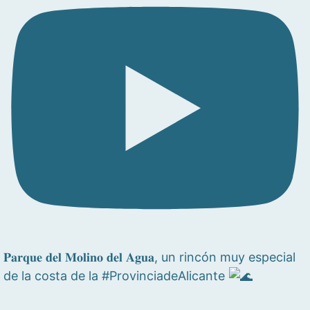
𝐏𝐚𝐫𝐪𝐮𝐞 𝐝𝐞𝐥 𝐌𝐨𝐥𝐢𝐧𝐨 𝐝𝐞𝐥 𝐀𝐠𝐮𝐚, un rincón muy especial
de la costa de la #ProvinciadeAlicante