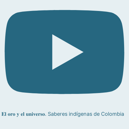
𝐄𝐥 𝐨𝐫𝐨 𝐲 𝐞𝐥 𝐮𝐧𝐢𝐯𝐞𝐫𝐬𝐨. Saberes indígenas de Colombia