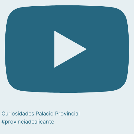
Curiosidades Palacio Provincial
#provinciadealicante