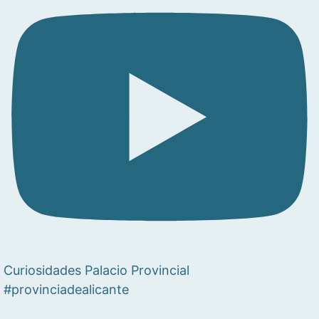
Curiosidades Palacio Provincial
#provinciadealicante