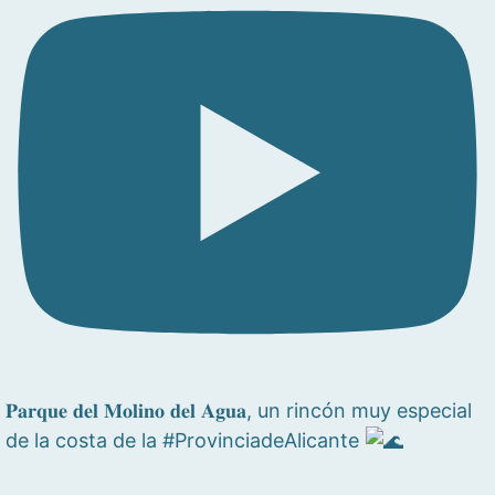
𝐏𝐚𝐫𝐪𝐮𝐞 𝐝𝐞𝐥 𝐌𝐨𝐥𝐢𝐧𝐨 𝐝𝐞𝐥 𝐀𝐠𝐮𝐚, un rincón muy especial
de la costa de la #ProvinciadeAlicante