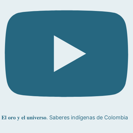
𝐄𝐥 𝐨𝐫𝐨 𝐲 𝐞𝐥 𝐮𝐧𝐢𝐯𝐞𝐫𝐬𝐨. Saberes indígenas de Colombia