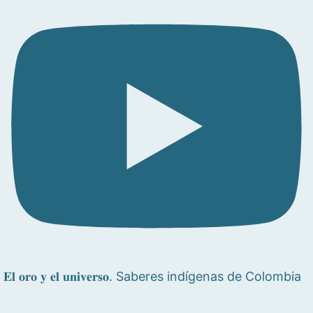
𝐄𝐥 𝐨𝐫𝐨 𝐲 𝐞𝐥 𝐮𝐧𝐢𝐯𝐞𝐫𝐬𝐨. Saberes indígenas de Colombia