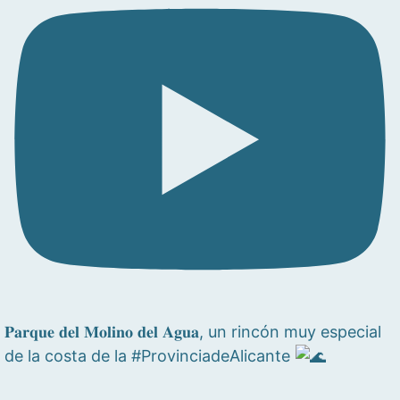
𝐏𝐚𝐫𝐪𝐮𝐞 𝐝𝐞𝐥 𝐌𝐨𝐥𝐢𝐧𝐨 𝐝𝐞𝐥 𝐀𝐠𝐮𝐚, un rincón muy especial
de la costa de la #ProvinciadeAlicante