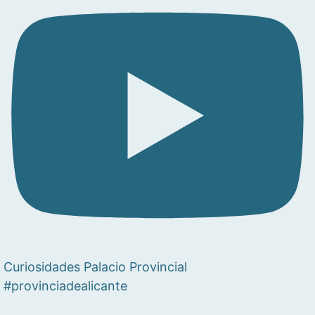
Curiosidades Palacio Provincial
#provinciadealicante