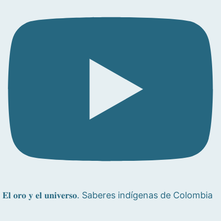
𝐄𝐥 𝐨𝐫𝐨 𝐲 𝐞𝐥 𝐮𝐧𝐢𝐯𝐞𝐫𝐬𝐨. Saberes indígenas de Colombia