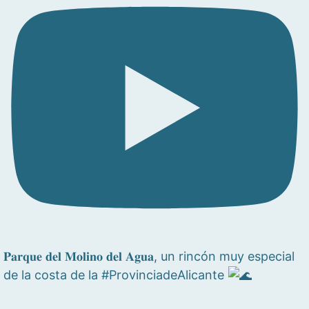
𝐏𝐚𝐫𝐪𝐮𝐞 𝐝𝐞𝐥 𝐌𝐨𝐥𝐢𝐧𝐨 𝐝𝐞𝐥 𝐀𝐠𝐮𝐚, un rincón muy especial
de la costa de la #ProvinciadeAlicante