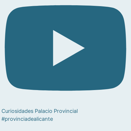
Curiosidades Palacio Provincial
#provinciadealicante