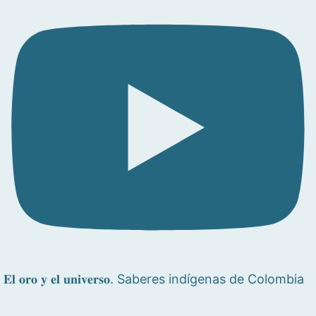
𝐄𝐥 𝐨𝐫𝐨 𝐲 𝐞𝐥 𝐮𝐧𝐢𝐯𝐞𝐫𝐬𝐨. Saberes indígenas de Colombia