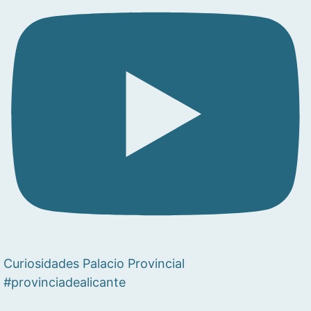
Curiosidades Palacio Provincial
#provinciadealicante