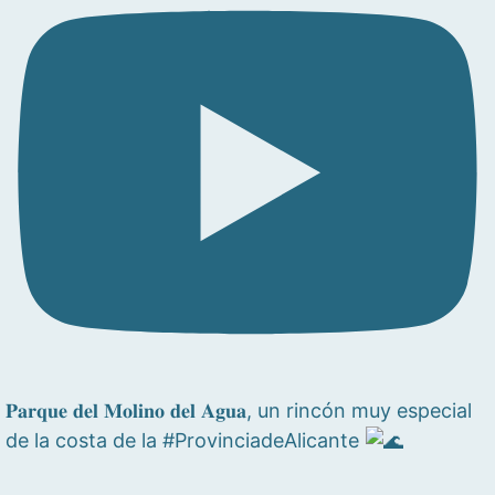
𝐏𝐚𝐫𝐪𝐮𝐞 𝐝𝐞𝐥 𝐌𝐨𝐥𝐢𝐧𝐨 𝐝𝐞𝐥 𝐀𝐠𝐮𝐚, un rincón muy especial
de la costa de la #ProvinciadeAlicante