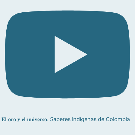
𝐄𝐥 𝐨𝐫𝐨 𝐲 𝐞𝐥 𝐮𝐧𝐢𝐯𝐞𝐫𝐬𝐨. Saberes indígenas de Colombia