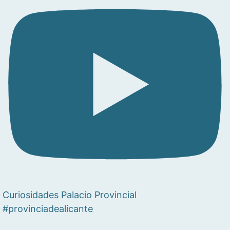
Curiosidades Palacio Provincial
#provinciadealicante