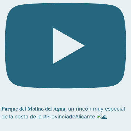
𝐏𝐚𝐫𝐪𝐮𝐞 𝐝𝐞𝐥 𝐌𝐨𝐥𝐢𝐧𝐨 𝐝𝐞𝐥 𝐀𝐠𝐮𝐚, un rincón muy especial
de la costa de la #ProvinciadeAlicante