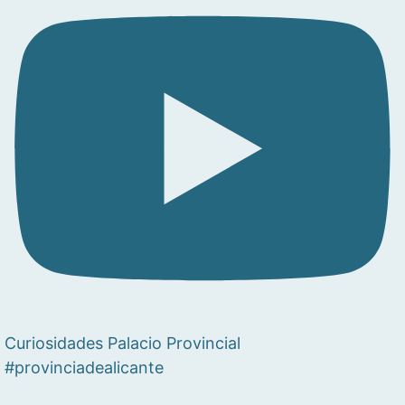
Curiosidades Palacio Provincial
#provinciadealicante