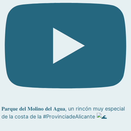
𝐏𝐚𝐫𝐪𝐮𝐞 𝐝𝐞𝐥 𝐌𝐨𝐥𝐢𝐧𝐨 𝐝𝐞𝐥 𝐀𝐠𝐮𝐚, un rincón muy especial
de la costa de la #ProvinciadeAlicante