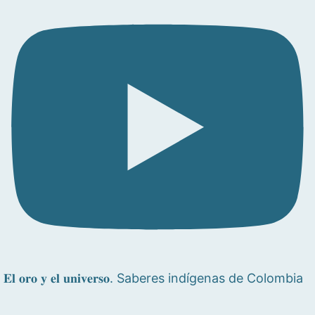
𝐄𝐥 𝐨𝐫𝐨 𝐲 𝐞𝐥 𝐮𝐧𝐢𝐯𝐞𝐫𝐬𝐨. Saberes indígenas de Colombia