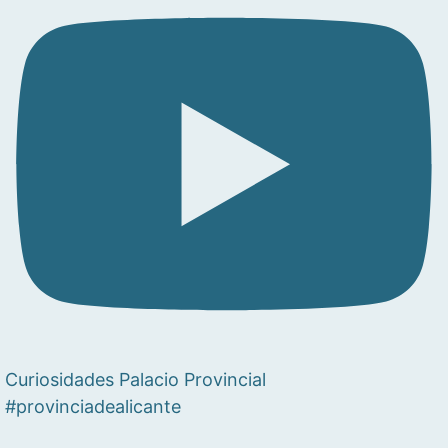
Curiosidades Palacio Provincial
#provinciadealicante