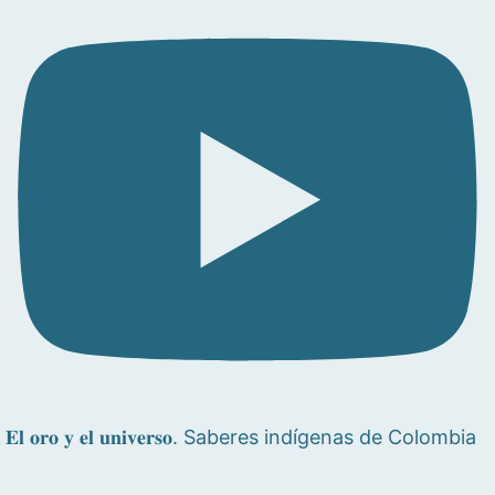
𝐄𝐥 𝐨𝐫𝐨 𝐲 𝐞𝐥 𝐮𝐧𝐢𝐯𝐞𝐫𝐬𝐨. Saberes indígenas de Colombia