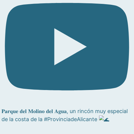
𝐏𝐚𝐫𝐪𝐮𝐞 𝐝𝐞𝐥 𝐌𝐨𝐥𝐢𝐧𝐨 𝐝𝐞𝐥 𝐀𝐠𝐮𝐚, un rincón muy especial
de la costa de la #ProvinciadeAlicante