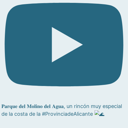
𝐏𝐚𝐫𝐪𝐮𝐞 𝐝𝐞𝐥 𝐌𝐨𝐥𝐢𝐧𝐨 𝐝𝐞𝐥 𝐀𝐠𝐮𝐚, un rincón muy especial
de la costa de la #ProvinciadeAlicante