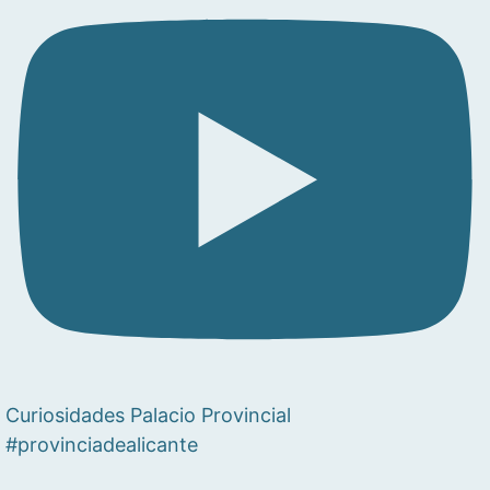
Curiosidades Palacio Provincial
#provinciadealicante