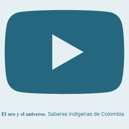
𝐄𝐥 𝐨𝐫𝐨 𝐲 𝐞𝐥 𝐮𝐧𝐢𝐯𝐞𝐫𝐬𝐨. Saberes indígenas de Colombia