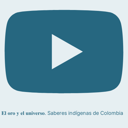
𝐄𝐥 𝐨𝐫𝐨 𝐲 𝐞𝐥 𝐮𝐧𝐢𝐯𝐞𝐫𝐬𝐨. Saberes indígenas de Colombia