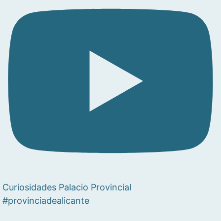
Curiosidades Palacio Provincial
#provinciadealicante