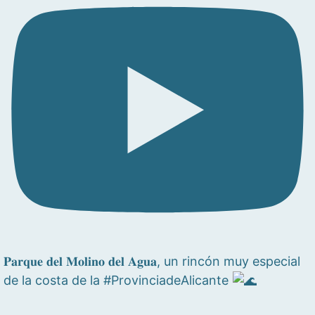
𝐏𝐚𝐫𝐪𝐮𝐞 𝐝𝐞𝐥 𝐌𝐨𝐥𝐢𝐧𝐨 𝐝𝐞𝐥 𝐀𝐠𝐮𝐚, un rincón muy especial
de la costa de la #ProvinciadeAlicante