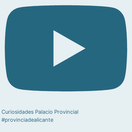
Curiosidades Palacio Provincial
#provinciadealicante