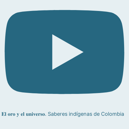
𝐄𝐥 𝐨𝐫𝐨 𝐲 𝐞𝐥 𝐮𝐧𝐢𝐯𝐞𝐫𝐬𝐨. Saberes indígenas de Colombia