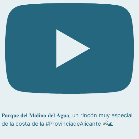
𝐏𝐚𝐫𝐪𝐮𝐞 𝐝𝐞𝐥 𝐌𝐨𝐥𝐢𝐧𝐨 𝐝𝐞𝐥 𝐀𝐠𝐮𝐚, un rincón muy especial
de la costa de la #ProvinciadeAlicante