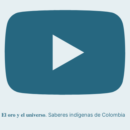
𝐄𝐥 𝐨𝐫𝐨 𝐲 𝐞𝐥 𝐮𝐧𝐢𝐯𝐞𝐫𝐬𝐨. Saberes indígenas de Colombia