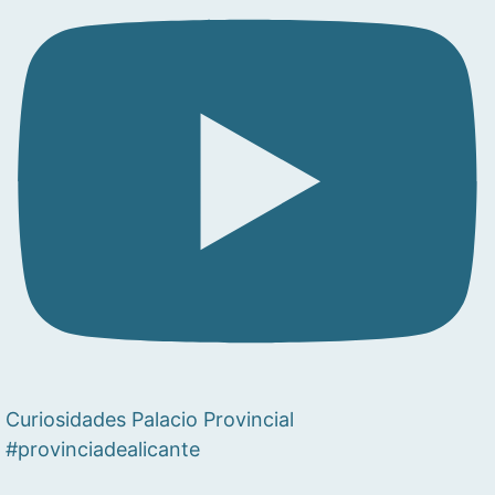
Curiosidades Palacio Provincial
#provinciadealicante