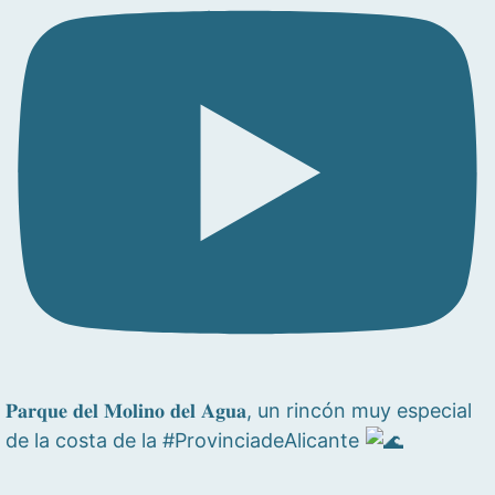
𝐏𝐚𝐫𝐪𝐮𝐞 𝐝𝐞𝐥 𝐌𝐨𝐥𝐢𝐧𝐨 𝐝𝐞𝐥 𝐀𝐠𝐮𝐚, un rincón muy especial
de la costa de la #ProvinciadeAlicante