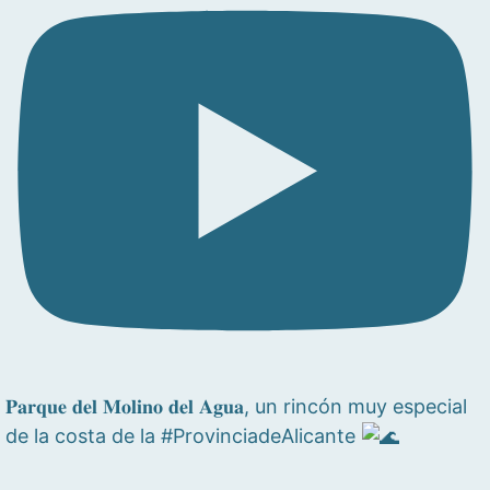
𝐏𝐚𝐫𝐪𝐮𝐞 𝐝𝐞𝐥 𝐌𝐨𝐥𝐢𝐧𝐨 𝐝𝐞𝐥 𝐀𝐠𝐮𝐚, un rincón muy especial
de la costa de la #ProvinciadeAlicante