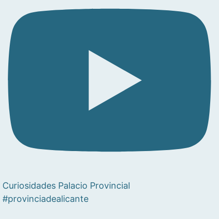
Curiosidades Palacio Provincial
#provinciadealicante