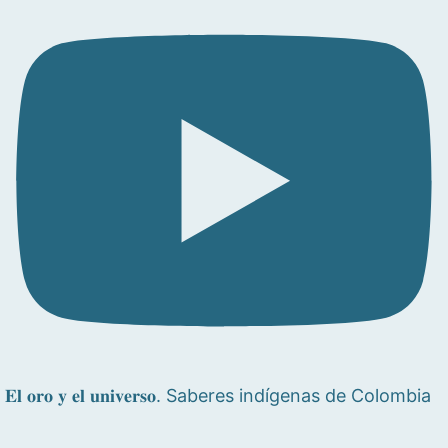
𝐄𝐥 𝐨𝐫𝐨 𝐲 𝐞𝐥 𝐮𝐧𝐢𝐯𝐞𝐫𝐬𝐨. Saberes indígenas de Colombia